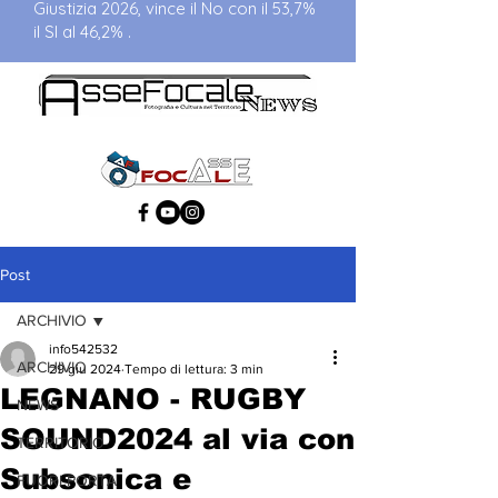
Giustizia 2026, vince il No con il 53,7%
il SI al 46,2% .
Post
ARCHIVIO
info542532
ARCHIVIO
29 giu 2024
Tempo di lettura: 3 min
LEGNANO - RUGBY
NEWS
SOUND2024 al via con
TERRITORIO
Subsonica e
FUORI PORTA