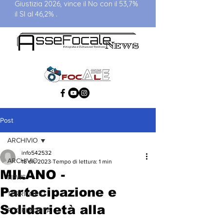
Giustizia 2026, vince il No con il 53,7%
il SI al 46,2% .
Post
ARCHIVIO
info542532
ARCHIVIO
18 dic 2023
Tempo di lettura: 1 min
MILANO -
NEWS
Partecipazione e
TERRITORIO
Solidarietà alla
FUORI PORTA