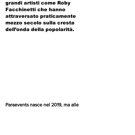
grandi artisti come Roby 
Facchinetti che hanno 
attraversato praticamente 
mezzo secolo sulla cresta 
dell’onda della popolarità.
Paraevents nasce nel 2019, ma alle 
spalle ha più di 10 anni di esperienza 
maturata nel mondo dello spettacolo, 
ha organizzato e curato feste e 
concerti. E con questa passione che nel 