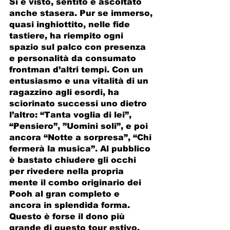
Si è visto, sentito e ascoltato 
anche stasera. Pur se immerso, 
quasi inghiottito, nelle fide 
tastiere, ha riempito ogni 
spazio sul palco con presenza 
e personalità da consumato 
frontman d’altri tempi. Con un 
entusiasmo e una vitalità di un 
ragazzino agli esordi, ha 
sciorinato successi uno dietro 
l’altro: “Tanta voglia di lei”, 
“Pensiero”, ”Uomini soli”, e poi 
ancora “Notte a sorpresa”, “Chi 
fermerà la musica”. Al pubblico 
è bastato chiudere gli occhi 
per rivedere nella propria 
mente il combo originario dei 
Pooh al gran completo e 
ancora in splendida forma. 
Questo è forse il dono più 
grande di questo tour estivo. 