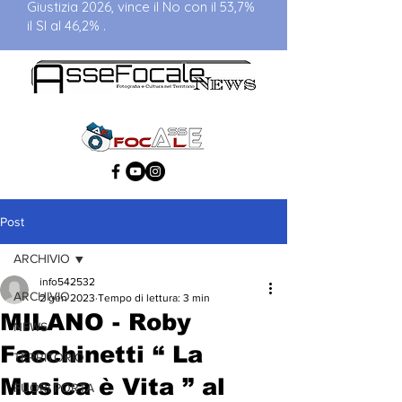
Giustizia 2026, vince il No con il 53,7%
il SI al 46,2% .
Post
ARCHIVIO
info542532
ARCHIVIO
2 gen 2023
Tempo di lettura: 3 min
MILANO - Roby
NEWS
Facchinetti “ La
TERRITORIO
Musica è Vita ” al
FUORI PORTA