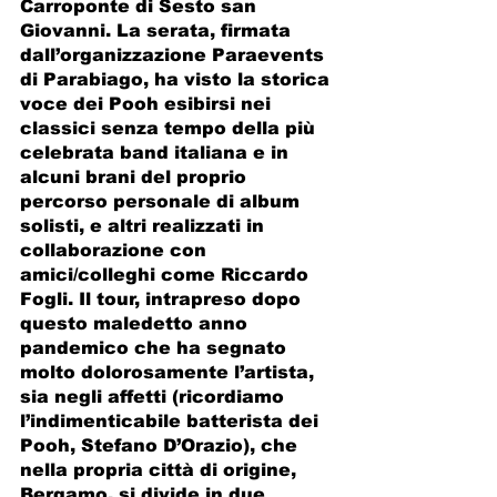
Carroponte di Sesto san 
Giovanni. La serata, firmata 
dall’organizzazione Paraevents 
di Parabiago, ha visto la storica 
voce dei Pooh esibirsi nei 
classici senza tempo della più 
celebrata band italiana e in 
alcuni brani del proprio 
percorso personale di album 
solisti, e altri realizzati in 
collaborazione con 
amici/colleghi come Riccardo 
Fogli. Il tour, intrapreso dopo 
questo maledetto anno 
pandemico che ha segnato 
molto dolorosamente l’artista, 
sia negli affetti (ricordiamo 
l’indimenticabile batterista dei 
Pooh, Stefano D’Orazio), che 
nella propria città di origine, 
Bergamo, si divide in due 