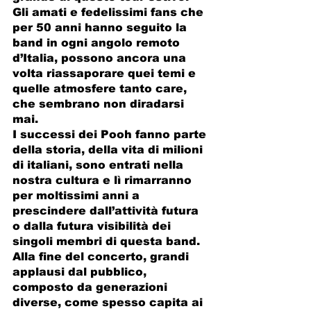
Gli amati e fedelissimi fans che 
per 50 anni hanno seguito la 
band in ogni angolo remoto 
d’Italia, possono ancora una 
volta riassaporare quei temi e 
quelle atmosfere tanto care, 
che sembrano non diradarsi  
mai.
I successi dei Pooh fanno parte 
della storia, della vita di milioni 
di italiani, sono entrati nella 
nostra cultura e lì rimarranno 
per moltissimi anni a 
prescindere dall’attività futura 
o dalla futura visibilità dei 
singoli membri di questa band. 
Alla fine del concerto, grandi 
applausi dal pubblico, 
composto da generazioni 
diverse, come spesso capita ai 