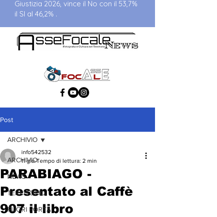
Giustizia 2026, vince il No con il 53,7%
il SI al 46,2% .
Post
ARCHIVIO
info542532
ARCHIVIO
11 giu
Tempo di lettura: 2 min
PARABIAGO -
NEWS
Presentato al Caffè
TERRITORIO
907 il libro
FUORI PORTA