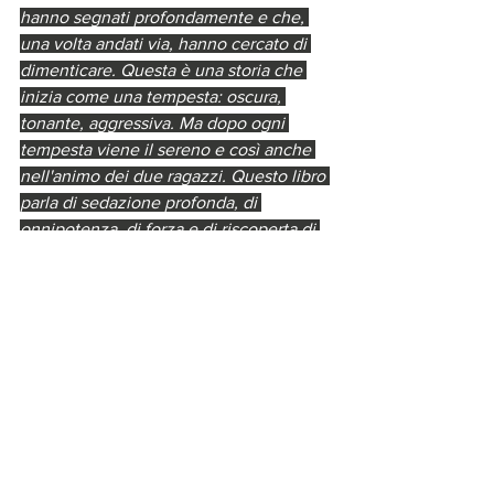
hanno segnati profondamente e che, 
una volta andati via, hanno cercato di 
dimenticare. Questa è una storia che 
inizia come una tempesta: oscura, 
tonante, aggressiva. Ma dopo ogni 
tempesta viene il sereno e così anche 
nell'animo dei due ragazzi. Questo libro 
parla di sedazione profonda, di 
onnipotenza, di forza e di riscoperta di 
sé”.
FOTO : Beppe FIERRO 
#assefocale
TERRITORIO