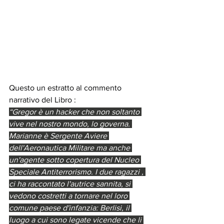
Questo un estratto al commento 
narrativo del Libro :
“Gregor è un hacker che non soltanto 
vive nel nostro mondo, lo governa. 
Marianne è Sergente Aviere 
dell'Aeronautica Militare ma anche 
un'agente sotto copertura del Nucleo 
Speciale Antiterrorismo. I due ragazzi , 
ci ha raccontato l'autrice sannita, si 
vedono costretti a tornare nel loro 
comune paese d'infanzia: Berlisi, il 
luogo a cui sono legate vicende che li 