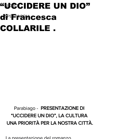
“UCCIDERE UN DIO”
SPORT
di Francesca
SPETTACOLI
COLLARILE .
Parabiago - 
PRESENTAZIONE DI 
“UCCIDERE UN DIO”, LA CULTURA 
UNA PRIORITÀ PER LA NOSTRA CITTÀ.
La presentazione del romanzo 