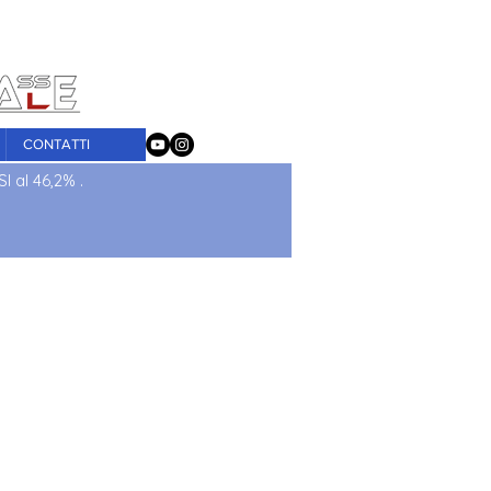
tografica
CONTATTI
I al 46,2% .