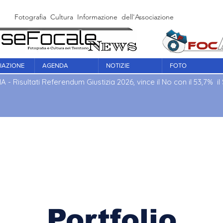
Fotografia Cultura Informazione dell'Associazione Culturale Fo
IAZIONE
AGENDA
NOTIZIE
FOTO
IA - Risultati Referendum Giustizia 2026, vince il No con il 53,7% il S
Portfolio