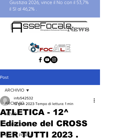
Giustizia 2026, vince il No con il 53,7%
il SI al 46,2% .
Post
ARCHIVIO
info542532
ARCHIVIO
12 gen 2023
Tempo di lettura: 1 min
ATLETICA - 12^
NEWS
Edizione del CROSS
TERRITORIO
PER TUTTI 2023 .
FUORI PORTA