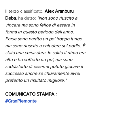
Il terzo classificato, 
Alex Aranburu 
Deba
, ha detto: 
"Non sono riuscito a 
vincere ma sono felice di essere in 
forma in questo periodo dell'anno. 
Forse sono partito un po' troppo lungo 
ma sono riuscito a chiudere sul podio. È 
stata una corsa dura. In salita il ritmo era 
alto e ho sofferto un po', ma sono 
soddisfatto di essermi potuto giocare il 
successo anche se chiaramente avrei 
preferito un risultato migliore."
COMUNICATO STAMPA
 :  
#GranPiemonte
Valerio Bianco
Ufficio Stampa Ciclismo RCS Sport
Tel. (+39) 392 2367911