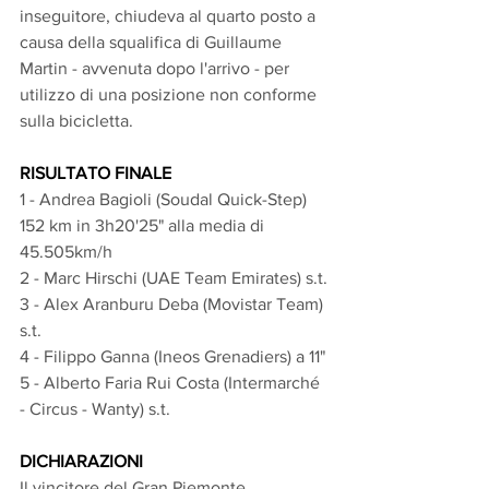
inseguitore, chiudeva al quarto posto a 
causa della squalifica di Guillaume 
Martin - avvenuta dopo l'arrivo - per 
utilizzo di una posizione non conforme 
sulla bicicletta.
RISULTATO FINALE
1 - Andrea Bagioli (Soudal Quick-Step) 
152 km in 3h20'25" alla media di 
45.505km/h
2 - Marc Hirschi (UAE Team Emirates) s.t.
3 - Alex Aranburu Deba (Movistar Team) 
s.t.
4 - Filippo Ganna (Ineos Grenadiers) a 11"
5 - Alberto Faria Rui Costa (Intermarché 
- Circus - Wanty) s.t.
DICHIARAZIONI
Il vincitore del Gran Piemonte 