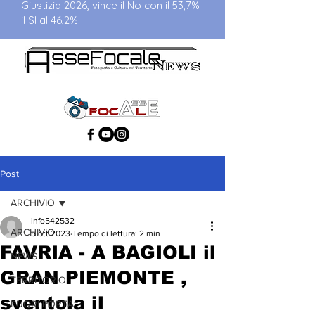
Giustizia 2026, vince il No con il 53,7%
il SI al 46,2% .
Post
ARCHIVIO
info542532
ARCHIVIO
5 ott 2023
Tempo di lettura: 2 min
FAVRIA - A BAGIOLI il
NEWS
GRAN PIEMONTE ,
TERRITORIO
sventola il
FUORI PORTA