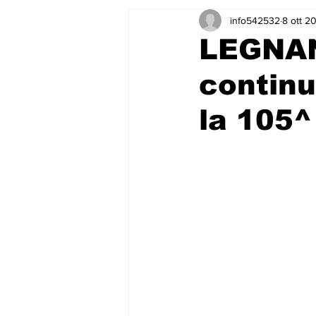
info542532
8 ott 2
LEGNAN
continu
la 105