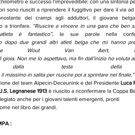
 chilometro è successo l’imprevedibile: con una sintonia pe
ori sono riusciti a riprendere il fuggitivo per dare il via ad
ostante dei crampi agli adduttori, il giovane belga
 a trionfare. 
“Riuscire a vincere in una gara che ben si 
 atleta è fantastico”, 
le sue parole nella confe
lo dopo due grandi altri atleti belga che mi hanno pr
el e Wout Van Aert, nd
i gioia. Non me lo aspettavo, ma fin dall’inizio ho voluta a
mi dalla testa della c
l massimo in salita per riuscire poi a sprintare nel finale.”
azione del team Alpecin-Deceunink e del Presidente 
Luca 
U.S. Legnanese 1913 
è riuscito a riconfermare la Coppa 
legiato anche per i giovani talenti emergenti, pronti 
nome nel libro dei grandi.
PA :