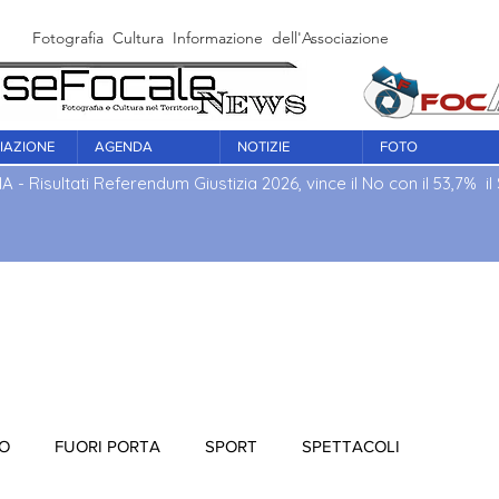
Fotografia Cultura Informazione dell'Associazione Culturale Fo
IAZIONE
AGENDA
NOTIZIE
FOTO
IA - Risultati Referendum Giustizia 2026, vince il No con il 53,7% il S
IO
FUORI PORTA
SPORT
SPETTACOLI