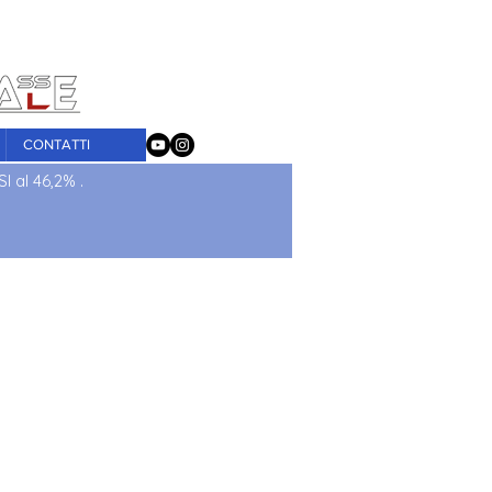
tografica
CONTATTI
I al 46,2% .