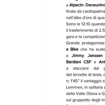
a 
Alpecin- Deceuninc
finale da cardiopalma 
nell’albo d’oro di qu
Sono le 12:10 quando i
il trasferimento di 2
gara e la competizion
Grande protagonista
a Bike 
che ha scate
a 
Jimmy Janssen
Bardiani CSF 
e 
An
a staccarsi dal
del terzetto di testa
n; 1’45” il vantaggi
Lemmen, in solitaria a
della Valle Olona a G
sul gruppetto degli im