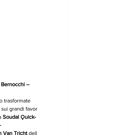
 Bernocchi –
o trasformate 
i sui grandi favor
a 
Soudal Ǫuick- 
-
n Van Tricht 
dell