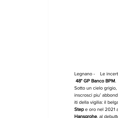
Legnano -    Le incer
 48° GP Banco BPM
.
Sotto un cielo grigio
inscrosci piu’ abbonda
iti della vigilia: il b
Step 
e oro nel 2021 
Hansgrohe
, al debut