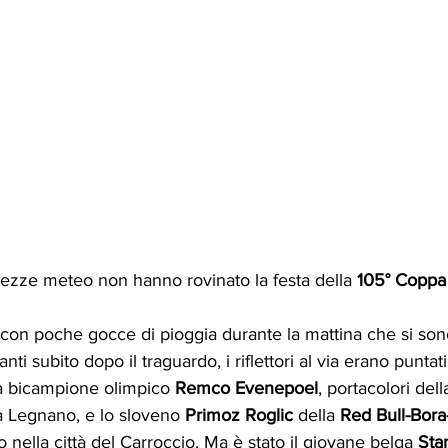
tezze meteo non hanno rovinato la festa della 
105° Coppa
, con poche gocce di pioggia durante la mattina che si son
nti subito dopo il traguardo, i riflettori al via erano puntat
elga bicampione olimpico 
Remco Evenepoel
, portacolori dell
a Legnano, e lo sloveno 
Primoz Roglic 
della 
Red Bull-Bora
to nella città del Carroccio. Ma è stato il giovane belga 
Sta