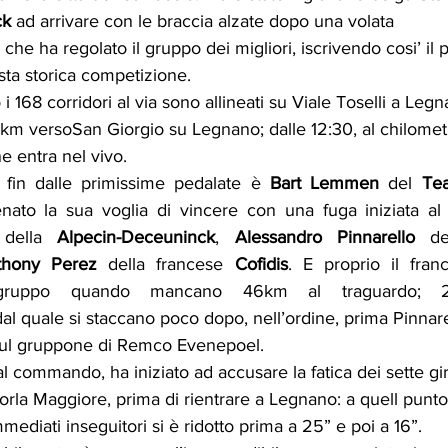
k 
ad arrivare con le braccia alzate dopo una volata 
che ha regolato il gruppo dei migliori, iscrivendo cosi’ il
esta storica competizione.
 168 corridori al via sono allineati su Viale Toselli a Leg
.5km versoSan Giorgio su Legnano; dalle 12:30, al chilomet
e entra nel vivo.
 fin dalle primissime pedalate è 
Bart Lemmen 
del 
Te
nato la sua voglia di vincere con una fuga iniziata al
 
della 
Alpecin-Deceuninck
, 
Alessandro Pinnarello 
de
thony Perez 
della francese 
Cofidis
. E proprio il fran
 gruppo quando mancano 46km al traguardo; 2
, dal quale si staccano poco dopo, nell’ordine, prima Pinnar
o sul gruppone di Remco Evenepoel.
l commando, ha iniziato ad accusare la fatica dei sette giri
orla Maggiore, prima di rientrare a Legnano: a quell punto,
mediati inseguitori si è ridotto prima a 25” e poi a 16”.