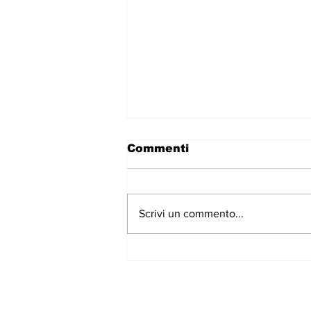
Commenti
Scrivi un commento...
ROMA - La Serie A
WOMEN 2026/2027
riparte a Settembre. Le
Campionesse in carica
della ROMA iniziano in