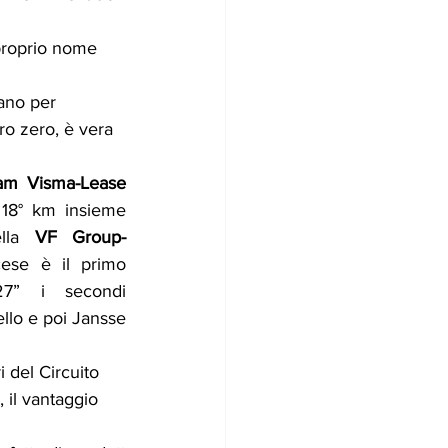
 proprio nome 
nano per 
ro zero, è vera 
am Visma-Lease 
 18° km insieme 
lla 
VF Group-
cese è il primo 
7” i secondi 
ello e poi Jansse
 del Circuito 
 il vantaggio 