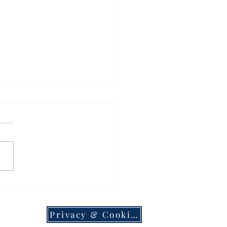
AGO - Lorenzo
LI (Team Hopplà)
ede il bis al Trofeo
Privacy & Cookies
onietto RANCILIO
6.