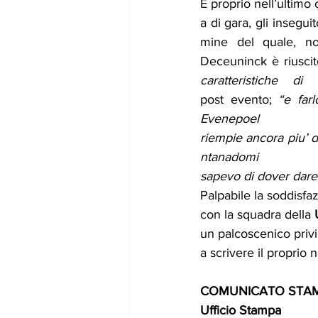
E proprio nell’ultimo
a di gara, gli inseguit
mine del quale, non
Deceuninck è riuscito
caratteristiche di
post evento; 
“e far
Evenepo
riempie ancora piu’ d
ntanado
sapevo di dover dare i
Palpabile la soddisf
con la squadra della 
un palcoscenico privi
a scrivere il proprio 
COMUNICATO STAM
Ufficio Stampa