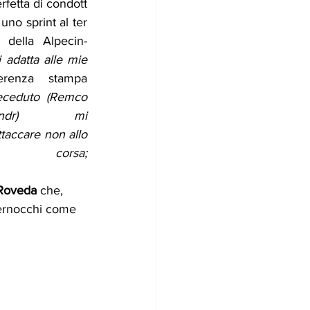
rfetta di condott
 uno sprint al ter
 della Alpecin-
adatta alle mie 
renza stampa 
eceduto (Remco 
r) mi 
ttaccare non allo
orsa; 
Roveda 
che, 
Bernocchi come 