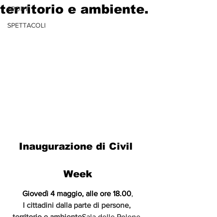
territorio e ambiente.
SPORT
SPETTACOLI
Inaugurazione di Civil 
Week
Giovedì 4 maggio, alle ore 18.00
,
I cittadini dalla parte di persone, 
territorio e ambiente
Sala delle Polene 