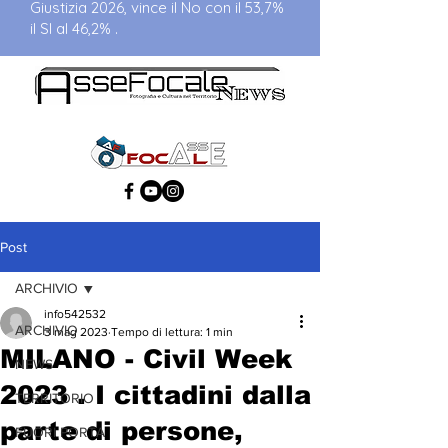
Giustizia 2026, vince il No con il 53,7%
il SI al 46,2% .
Post
ARCHIVIO
info542532
ARCHIVIO
3 mag 2023
Tempo di lettura: 1 min
MILANO - Civil Week
NEWS
2023 . I cittadini dalla
TERRITORIO
parte di persone,
FUORI PORTA