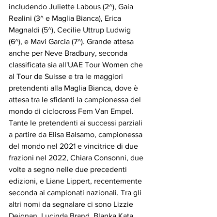
includendo Juliette Labous (2^), Gaia 
Realini (3^ e Maglia Bianca), Erica 
Magnaldi (5^), Cecilie Uttrup Ludwig 
(6^), e Mavi Garcia (7^). Grande attesa 
anche per Neve Bradbury, seconda 
classificata sia all'UAE Tour Women che 
al Tour de Suisse e tra le maggiori 
pretendenti alla Maglia Bianca, dove è 
attesa tra le sfidanti la campionessa del 
mondo di ciclocross Fem Van Empel.
Tante le pretendenti ai successi parziali 
a partire da Elisa Balsamo, campionessa 
del mondo nel 2021 e vincitrice di due 
frazioni nel 2022, Chiara Consonni, due 
volte a segno nelle due precedenti 
edizioni, e Liane Lippert, recentemente 
seconda ai campionati nazionali. Tra gli 
altri nomi da segnalare ci sono Lizzie 
Deignan, Lucinda Brand, Blanka Kata 