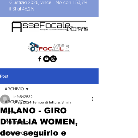
Giustizia 2026, vince il No con il 53,7%
il SI al 46,2% .
Post
ARCHIVIO
info542532
ARCHIVIO
5 lug 2024
Tempo di lettura: 3 min
MILANO - GIRO
NEWS
D'ITALIA WOMEN,
TERRITORIO
dove seguirlo e
FUORI PORTA