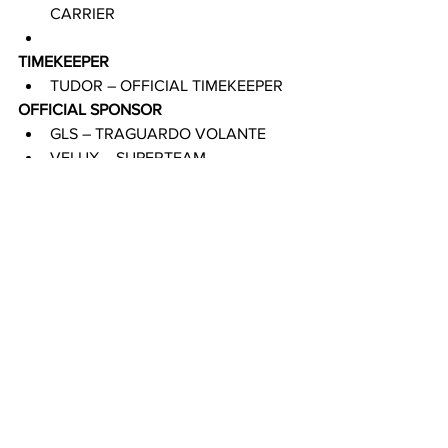
CARRIER
TIMEKEEPER
TUDOR – OFFICIAL TIMEKEEPER
OFFICIAL SPONSOR
GLS – TRAGUARDO VOLANTE
VELUX – SUPERTEAM
ASTORIA – OFFICIAL WINE
SUZUKI – OFFICIAL CAR
VALTELLINA – OFFICIAL SPONSOR
CASTELLI – OFFICIAL SPONSOR
CLIVET – OFFICIAL SPONSOR
LAURETANA – OFFICIAL SPONSOR
TERNA – OFFICIAL SPONSOR
CNH – OFFICIAL SPONSOR
RTL102.5 – OFFICIAL RADIO
OFFICIAL PARTNER
TIM – OFFICIAL CONNECTING 
PARTNER