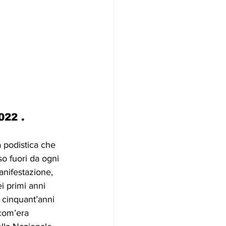
22 .
 podistica che 
so fuori da ogni 
anifestazione, 
i primi anni 
 cinquant’anni 
(com’era 