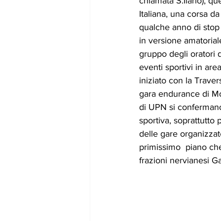
chiamata S.Ilario), q
Italiana, una corsa da
qualche anno di stop 
in versione amatoriale
gruppo degli oratori di
eventi sportivi in are
iniziato con la Traver
gara endurance di Mou
di UPN si confermano 
sportiva, soprattutto 
delle gare organizzate
primissimo  piano che 
frazioni nervianesi Gar