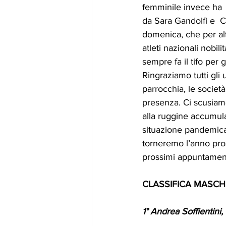
femminile invece ha  
da Sara Gandolfi e  C
domenica, che per alt
atleti nazionali nobil
sempre fa il tifo per 
Ringraziamo tutti gli 
parrocchia, le societ
presenza. Ci scusiam
alla ruggine accumulata
situazione pandemica 
torneremo l’anno pross
prossimi appuntament
CLASSIFICA MASCHIL
1° Andrea Soffientini