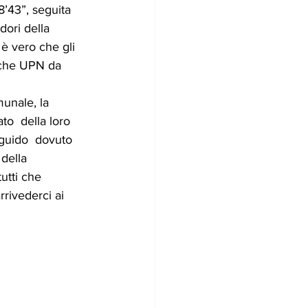
8’43”, seguita 
dori della 
è vero che gli 
o che UPN da 
munale, la 
o  della loro 
guido  dovuto 
della  
utti che  
rivederci ai  