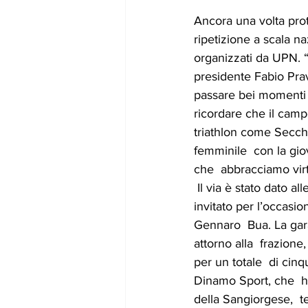
Ancora una volta prot
ripetizione a scala n
organizzati da UPN. 
presidente Fabio Prave
passare bei momenti i
ricordare che il campo
triathlon come Secchi
femminile  con la giov
che  abbracciamo vir
 Il via è stato dato alle 10.40 dalla piazza della Chiesa di S.Ilaro. Come di consueto lo starter è 
invitato per l’occasi
Gennaro  Bua. La gara
attorno alla  frazione
per un totale  di cin
Dinamo Sport, che  h
della Sangiorgese,  t