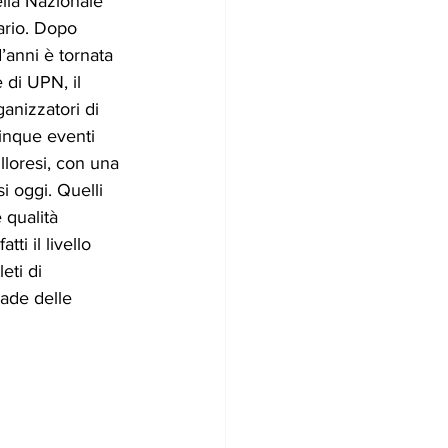
ella Nazionale 
lario. Dopo 
’anni è tornata 
 di UPN, il 
ganizzatori di 
cinque eventi 
lloresi, con una 
i oggi. Quelli 
qualità  
i il livello  
eti di 
rade delle 