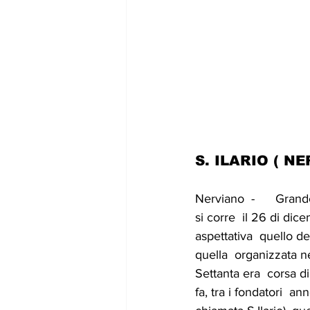
S. ILARIO ( N
Nerviano  -      Gran
si corre  il 26 di dic
aspettativa  quello d
quella  organizzata ne
Settanta era  corsa d
fa, tra i fondatori  an