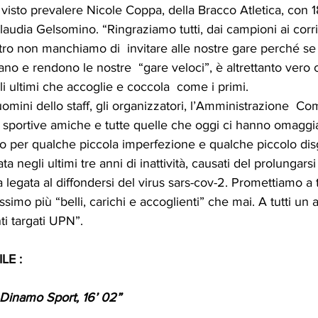
visto prevalere Nicole Coppa, della Bracco Atletica, con 1
laudia Gelsomino. “Ringraziamo tutti, dai campioni ai corri
ro non manchiamo di  invitare alle nostre gare perché se 
itano e rendono le nostre  “gare veloci”, è altrettanto ver
gli ultimi che accoglie e coccola  come i primi. 
uomini dello staff, gli organizzatori, l’Amministrazione  Co
à sportive amiche e tutte quelle che oggi ci hanno omaggiat
o per qualche piccola imperfezione e qualche piccolo dis
 negli ultimi tre anni di inattività, causati del prolungarsi 
legata al diffondersi del virus sars-cov-2. Promettiamo a t
imo più “belli, carichi e accoglienti” che mai. A tutti un ar
i targati UPN”. 
E : 
, Dinamo Sport, 16’ 02”