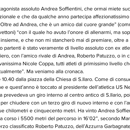
agonista assoluto Andrea Soffientini, che ormai miete suc
azionale e che da qualche anno partecipa affezionatissimo a
“Oltre ad Andrea, che è un amico dal cuore grande” (comm
ttoni) “con il quale ho avuto l’onore di allenarmi, ma sopr
nsieme, e che non mi stancherò mai di premiare, oltre a l
 partenti è stato veramente di livello assoluto con ex atlet
ero, con l’amico rivale di Andrea, Roberto Patuzzo, o in
anissima Nicole Coppa, tutti atleti di primissimo livello c
tualmente”. Ma veniamo alla cronaca. 
one e quest’anno è toccato al presidente dell’atletica US N
 prevedeva un giro interno al centro antico di S.Ilario, poi
, per chiudere con un terzo giro di nuovo interno e con l’arr
que chilometri e cinquecento metri. Ha vinto Andrea Soffient
a corso i 5500 metri del percorso in 16’02”, secondo Mar
erzo classificato Roberto Patuzzo, dell’Azzurra Garbagnate.