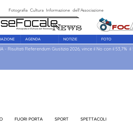
Fotografia Cultura Informazione dell'Associazione Culturale Fo
IAZIONE
AGENDA
NOTIZIE
FOTO
IA - Risultati Referendum Giustizia 2026, vince il No con il 53,7% il S
IO
FUORI PORTA
SPORT
SPETTACOLI