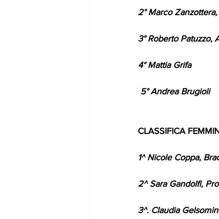
2° Marco Zanzottera, 
3° Roberto Patuzzo, A
4° Mattia Grifa 
 5° Andrea Brugioli  
CLASSIFICA FEMMINI
1^ Nicole Coppa, Brac
2^ Sara Gandolfi, Pro
3^. Claudia Gelsomino