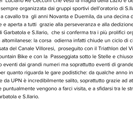
uel  Luciano Re Cecconi che vestì la maglia della Lazio e d
 sempre organizzata dai gruppi sportivi dell’oratorio di S.I
a cavallo tra  gli anni Novanta e Duemila, da una decina d
 e aperta a tutti  grazie alla perseveranza e alla dedizione
 Garbatola e S.Ilario,  che si conferma tra i più prolifici or
a altomilanese: la corsa  odierna infatti chiude un ciclo di 
sata del Canale Villoresi,  proseguito con il Triathlon del Vi
ntain Bike e con la  Passeggiata sotto le Stelle e chiusos
eventi dai grandi numeri ma soprattutto eventi di grande 
per quanto riguarda le gare podistiche: da qualche anno infatt
 da UPN è incredibilmente salito, soprattutto grazie ad atl
puntualmente vengono a farci visita, e a sfidarsi tra le st
batola e S.Ilario.  