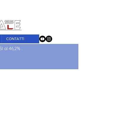
tografica
CONTATTI
I al 46,2% .