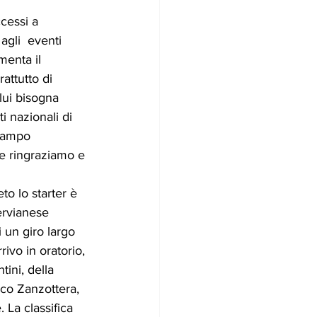
cessi a 
gli  eventi 
enta il  
attutto di  
ui bisogna  
i nazionali di  
 campo 
he ringraziamo e 
ervianese 
 un giro largo 
ivo in oratorio, 
ini, della 
co Zanzottera, 
 La classifica 