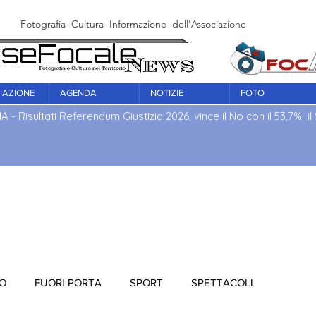
Fotografia Cultura Informazione dell'Associazione Culturale Fo
IAZIONE
AGENDA
NOTIZIE
FOTO
IA - Risultati Referendum Giustizia 2026, vince il No con il 53,7% il S
IO
FUORI PORTA
SPORT
SPETTACOLI