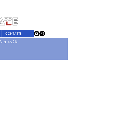
tografica
CONTATTI
I al 46,2% .