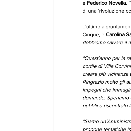
e 
Federico Novella
. 
“
di una ‘rivoluzione co
L’ultimo appuntament
Cinque, e 
Carolina Sa
dobbiamo salvare il
"Quest’anno per la ra
cortile di Villa Corvini
creare più vicinanza 
Ringrazio molto gli a
impegni che immagini
domande. Speriamo ch
pubblico riscontrato 
"Siamo un’Amministr
propone tematiche impo