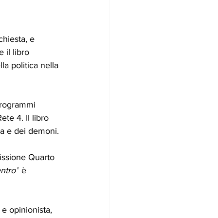
chiesta, e 
 il libro 
la politica nella 
 programmi 
te 4. Il libro 
ira e dei demoni.
missione Quarto 
entro”
 è 
e e opinionista, 