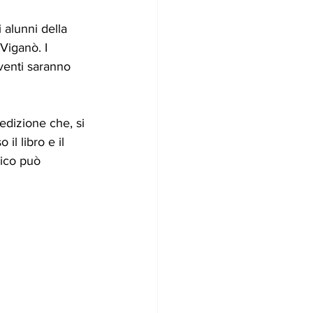
 alunni della 
Viganò. I 
rventi saranno 
edizione che, si 
il libro e il 
lico può 