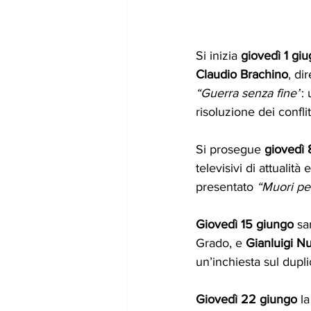
Si inizia 
giovedì 1 gi
Claudio Brachino
, di
“Guerra senza fine”
:
risoluzione dei conflitt
Si prosegue 
giovedì 
televisivi di attualità
presentato 
“Muori pe
Giovedì 15 giungo
 sa
Grado, e 
Gianluigi N
un’inchiesta sul dupl
Giovedì 22 giungo
 l