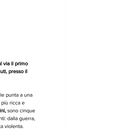
via il primo 
i, presso il 
le punta a una 
più ricca e 
ni,
 sono cinque 
i: dalla guerra, 
a violenta.