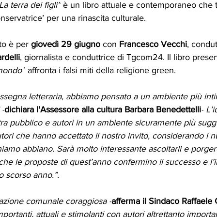
La terra dei figli”
 è un libro attuale e contemporaneo che tr
nservatrice’ per una rinascita culturale.
o è per 
giovedì 29 giugno
 con 
Francesco Vecchi
, condut
rdelli
, giornalista e conduttrice di Tgcom24. Il libro presen
 mondo”
 affronta i falsi miti della religione green.
ssegna letteraria, abbiamo pensato a un ambiente più int
 -
dichiara l'Assessore alla cultura Barbara Benedettelli
-
L’i
tra pubblico e autori in un ambiente sicuramente più sugge
utori che hanno accettato il nostro invito, considerando i 
amo abbiano. Sarà molto interessante ascoltarli e porgere
e le proposte di quest’anno confermino il successo e l’i
lo scorso anno.”.
azione comunale coraggiosa -
afferma il Sindaco Raffaele
rtanti, attuali e stimolanti con autori altrettanto importan