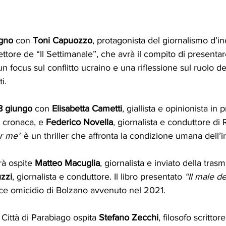
ugno
 con 
Toni Capuozzo
, protagonista del giornalismo d’in
rettore de “Il Settimanale”, che avrà il compito di presentare
 un focus sul conflitto ucraino e una riflessione sul ruolo del
i.
8 giungo
 con 
Elisabetta Cametti
, giallista e opinionista in
 e cronaca, e 
Federico Novella
, giornalista e conduttore di Re
r me”
 è un thriller che affronta la condizione umana dell’
rà ospite 
Matteo Macuglia
, giornalista e inviato della tras
uzzi
, giornalista e conduttore. Il libro presentato 
“Il male d
ice omicidio di Bolzano avvenuto nel 2021.
a Città di Parabiago ospita 
Stefano Zecchi
, filosofo scrittor