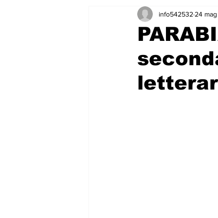
info542532
24 mag
PARABI
seconda
lettera