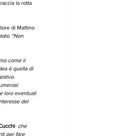
accia la rotta 
tore di Mattino 
tato 
“Non 
imo come il 
dea è quella di 
stivo. 
numerosi 
 loro eventuali 
nteresse del 
 Cucchi
-
che 
ti per fare 