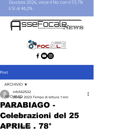
Giustizia 2026, vince il No con il 53,7%
il SI al 46,2% .
Post
ARCHIVIO
info542532
ARCHIVIO
20 apr 2023
Tempo di lettura: 1 min
PARABIAGO -
NEWS
Celebrazioni del 25
TERRITORIO
APRILE . 78°
FUORI PORTA