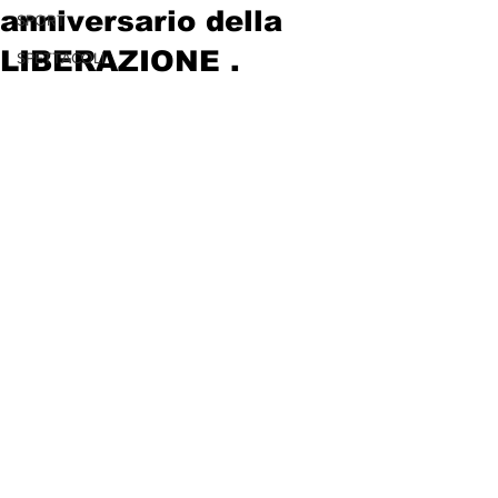
anniversario della
SPORT
LIBERAZIONE .
SPETTACOLI