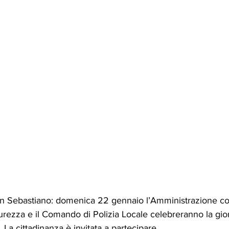
an Sebastiano: domenica 22 gennaio l’Amministrazione c
curezza e il Comando di Polizia Locale celebreranno la gio
. La cittadinanza è invitata a partecipare.