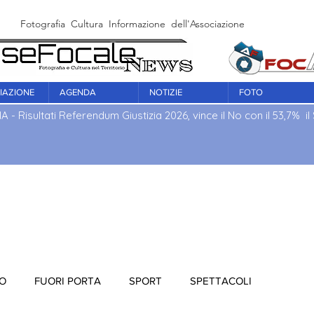
Fotografia Cultura Informazione dell'Associazione Culturale Fo
IAZIONE
AGENDA
NOTIZIE
FOTO
IA - Risultati Referendum Giustizia 2026, vince il No con il 53,7% il S
IO
FUORI PORTA
SPORT
SPETTACOLI