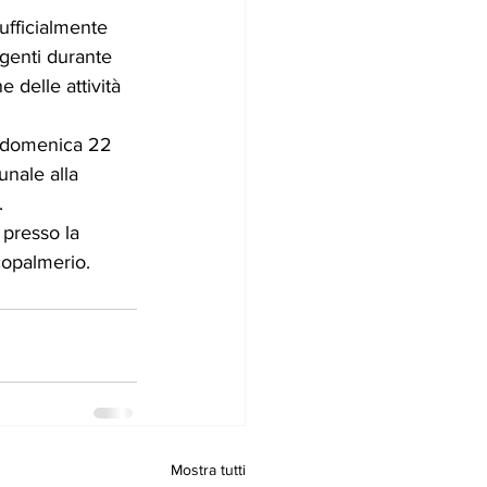
ufficialmente 
Agenti durante 
 delle attività 
rà domenica 22 
nale alla 
.
 presso la 
copalmerio.
Mostra tutti