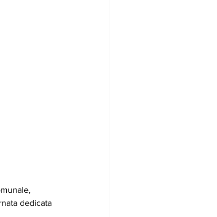
omunale, 
rnata dedicata 