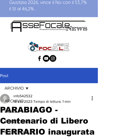
Giustizia 2026, vince il No con il 53,7%
il SI al 46,2% .
Post
ARCHIVIO
info542532
ARCHIVIO
18 set 2023
Tempo di lettura: 1 min
PARABIAGO -
NEWS
Centenario di Libero
TERRITORIO
FERRARIO inaugurata
FUORI PORTA