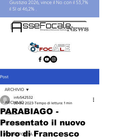
Giustizia 2026, vince il No con il 53,7%
il SI al 46,2% .
Post
ARCHIVIO
info542532
ARCHIVIO
20 dic 2023
Tempo di lettura: 1 min
PARABIAGO -
NEWS
Presentato il nuovo
TERRITORIO
libro di Francesco
FUORI PORTA