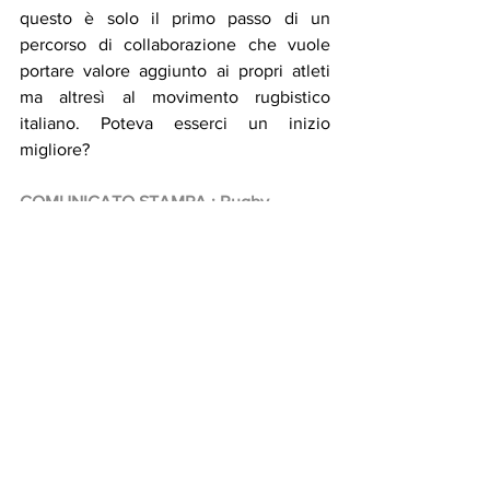
questo è solo il primo passo di un 
percorso di collaborazione che vuole 
portare valore aggiunto ai propri atleti 
ma altresì al movimento rugbistico 
italiano. Poteva esserci un inizio 
migliore?
COMUNICATO STAMPA : Rugby 
PARABIAGO 1948 
DANIELA ROCCA
Staff Comunicazione Rugby Parabiago 
SSD - Rugby Parabiago Cares Impresa 
Sociale
cell 3487284384
email 
danielarocca@rugbyparabiago.com
www.rugbyparabiago.com
www.rugbyparabiagocares.org