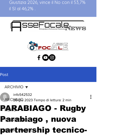
Giustizia 2026, vince il No con il 53,7%
il SI al 46,2% .
Post
ARCHIVIO
info542532
ARCHIVIO
26 giu 2023
Tempo di lettura: 2 min
PARABIAGO - Rugby
NEWS
Parabiago , nuova
TERRITORIO
partnership tecnico-
FUORI PORTA