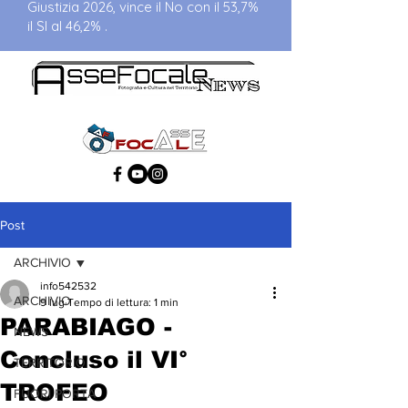
Giustizia 2026, vince il No con il 53,7%
il SI al 46,2% .
Post
ARCHIVIO
info542532
ARCHIVIO
9 lug
Tempo di lettura: 1 min
PARABIAGO -
NEWS
Concluso il VI°
TERRITORIO
TROFEO
FUORI PORTA