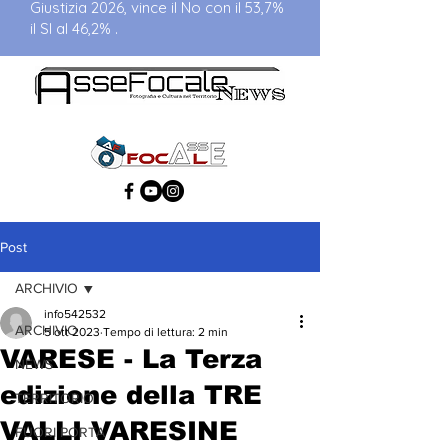
Giustizia 2026, vince il No con il 53,7%
il SI al 46,2% .
Post
ARCHIVIO
info542532
ARCHIVIO
5 ott 2023
Tempo di lettura: 2 min
VARESE - La Terza
NEWS
edizione della TRE
TERRITORIO
VALLI VARESINE
FUORI PORTA