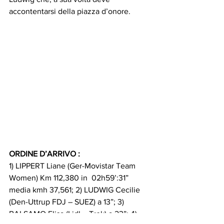
accontentarsi della piazza d’onore.
ORDINE D’ARRIVO :
1) LIPPERT Liane (Ger-Movistar Team 
Women) Km 112,380 in  02h59’:31” 
media kmh 37,561; 2) LUDWIG Cecilie 
(Den-Uttrup FDJ – SUEZ) a 13”; 3) 
BALSAMO Elisa (Lidl – Trek) a 23”; 4) 