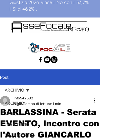
Giustizia 2026, vince il No con il 53,7%
il SI al 46,2% .
Post
ARCHIVIO
info542532
ARCHIVIO
8 giu
Tempo di lettura: 1 min
BARLASSINA - Serata
NEWS
EVENTO, Incontro con
TERRITORIO
l'Autore GIANCARLO
FUORI PORTA