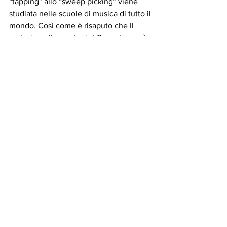
“tapping” allo “sweep picking” viene 
studiata nelle scuole di musica di tutto il 
mondo. Così come è risaputo che Il 
rock, dopo l’avvento dei Genesis non è 
più rimasta lo stessa cosa.
#Matteo
 MANDELLI
#Matteo
 MANDELLI
SPETTACOLI
Mostra tutti