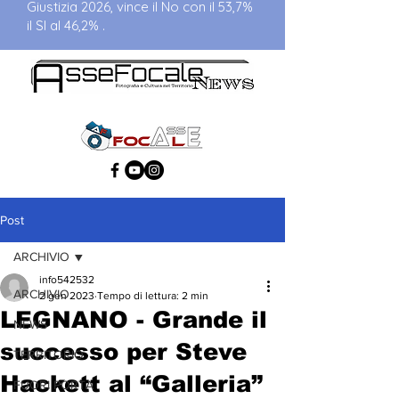
Giustizia 2026, vince il No con il 53,7%
il SI al 46,2% .
Post
ARCHIVIO
info542532
ARCHIVIO
2 gen 2023
Tempo di lettura: 2 min
LEGNANO - Grande il
NEWS
successo per Steve
TERRITORIO
Hackett al “Galleria”
FUORI PORTA