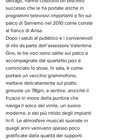
dettagli, hanno costruito un discreto 
successo che le ha portate anche in 
programmi televisivi importanti e fin sul 
palco di Sanremo nel 2010 come coriste 
al fianco di Arisa.
Dopo i saluti al pubblico e i convenevoli 
di rito da parte dell’assessore Valentina 
Giro, le tre voci sono salite sul palco e 
accompagnate dal quartetto jazz è 
cominciato lo show. In sala, è come 
portare un vecchio grammofono, 
mettere delicatamente sul piatto 
girevole un 78giri, e sentire, anziché il 
fruscio in mono della puntina che 
naviga il solco del vinile, un suono 
moderno, e del più nitido degli impianti 
hi-fi. Le atmosfere musicali suonate in 
quegli anni venivano spesso poco 
gratificate dalla qualità dei supporti 