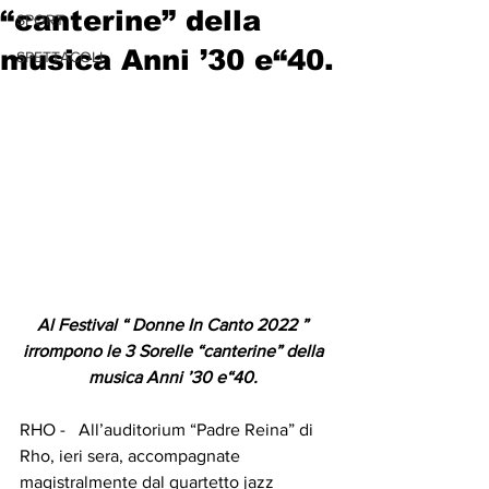
“canterine” della
SPORT
musica Anni ’30 e“40.
SPETTACOLI
Al Festival “ Donne In Canto 2022 ” 
irrompono le 3 Sorelle “canterine” della 
musica Anni ’30 e“40. 
RHO -   All’auditorium “Padre Reina” di 
Rho, ieri sera, accompagnate 
magistralmente dal quartetto jazz 