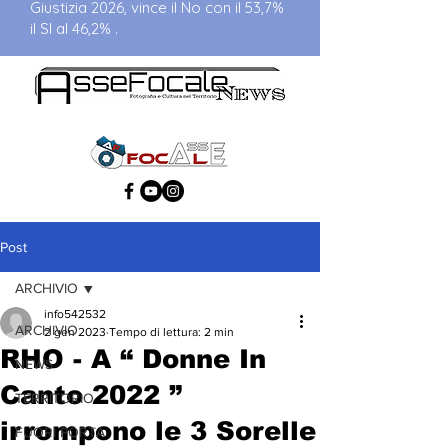
Giustizia 2026, vince il No con il 53,7%
il SI al 46,2% .
Post
ARCHIVIO
info542532
ARCHIVIO
2 gen 2023
Tempo di lettura: 2 min
RHO - A “ Donne In
NEWS
Canto 2022 ”
TERRITORIO
irrompono le 3 Sorelle
FUORI PORTA