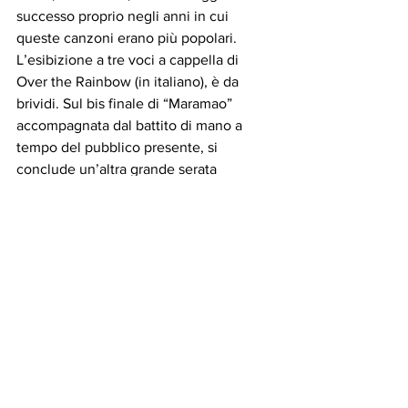
successo proprio negli anni in cui 
queste canzoni erano più popolari. 
L’esibizione a tre voci a cappella di 
Over the Rainbow (in italiano), è da 
brividi. Sul bis finale di “Maramao” 
accompagnata dal battito di mano a 
tempo del pubblico presente, si 
conclude un’altra grande serata 
musicale di Donne incanto.
#Matteo
 Mandelli
SPETTACOLI
Mostra tutti
Post recenti