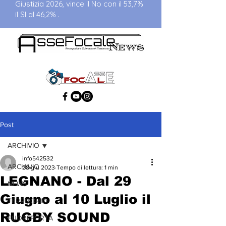
Giustizia 2026, vince il No con il 53,7%
il SI al 46,2% .
Post
ARCHIVIO
info542532
ARCHIVIO
28 giu 2023
Tempo di lettura: 1 min
LEGNANO - Dal 29
NEWS
Giugno al 10 Luglio il
TERRITORIO
RUGBY SOUND
FUORI PORTA