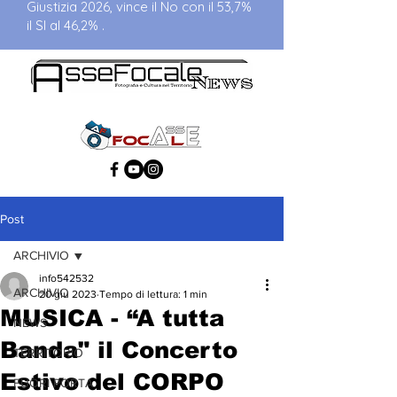
Giustizia 2026, vince il No con il 53,7%
il SI al 46,2% .
Post
ARCHIVIO
info542532
ARCHIVIO
20 giu 2023
Tempo di lettura: 1 min
MUSICA - “A tutta
NEWS
Banda" il Concerto
TERRITORIO
Estivo del CORPO
FUORI PORTA