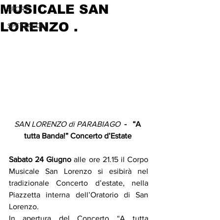
MUSICALE SAN
SPORT
LORENZO .
SPETTACOLI
SAN LORENZO di PARABIAGO
  -   “A 
tutta Banda!” Concerto d’Estate 
Sabato 24 Giugno 
alle ore 21.15
il Corpo 
Musicale San Lorenzo si esibirà nel 
tradizionale Concerto d’estate, nella 
Piazzetta interna dell’Oratorio di San 
Lorenzo. 
In apertura del Concerto “A tutta 